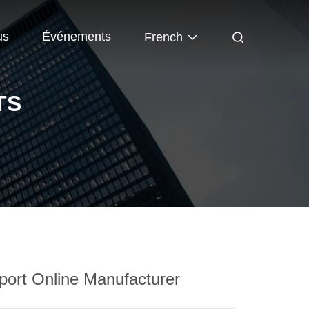
us
Événements
French
TS
ort Online Manufacturer