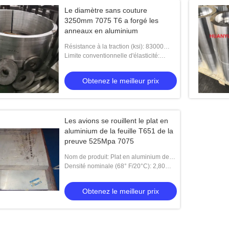
Le diamètre sans couture
3250mm 7075 T6 a forgé les
anneaux en aluminium
Résistance à la traction (ksi): 83000
LIVRES PAR POUCE CARRÉ
Limite conventionnelle d'élasticité:
73000 LIVRES PAR POUCE CARRÉ
Obtenez le meilleur prix
Les avions se rouillent le plat en
aluminium de la feuille T651 de la
preuve 525Mpa 7075
Nom de produit: Plat en aluminium de
haute résistance de la feuille 7075 T651
Densité nominale (68° F/20°C): 2,80
de la résistance à la traction 525Mpa
g/c.c.
Obtenez le meilleur prix