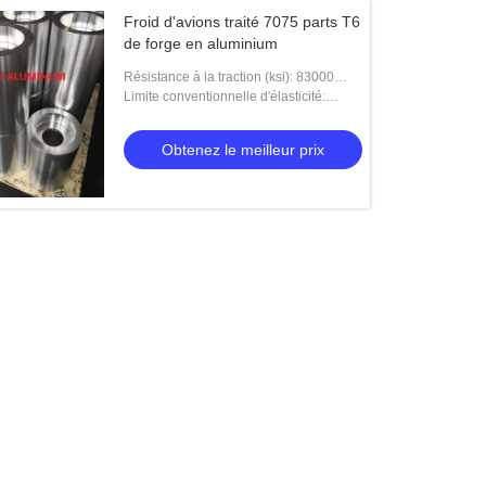
Froid d'avions traité 7075 parts T6
de forge en aluminium
Résistance à la traction (ksi): 83000
LIVRES PAR POUCE CARRÉ
Limite conventionnelle d'élasticité:
73000 LIVRES PAR POUCE CARRÉ
Obtenez le meilleur prix