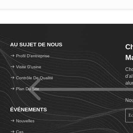
AU SUJET DE NOUS
C
Profil D'entreprise
Ma
Visite D'usine
Cho
d'a
Contrôle De Qualité
alu
Plan Du Site
des
Nou
ÉVÉNEMENTS
Nouvelles
Cas