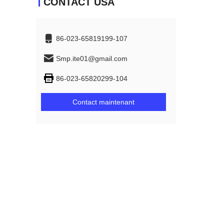
CONTACT USA
86-023-65819199-107
Smp.ite01@gmail.com
86-023-65820299-104
Contact maintenant