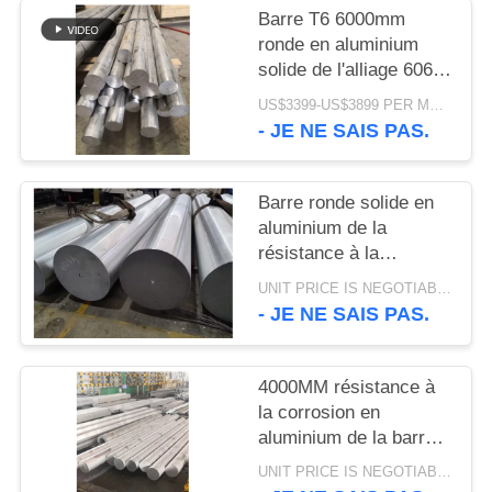
PLAN
Barre T6 6000mm
DU
ronde en aluminium
solide de l'alliage 6061
SITE
pour l'industrie
US$3399-US$3899 PER METRIC TON MOQ:1 tonne métrique
aéronautique
- JE NE SAIS PAS.
POLITIQUE
EN
Barre ronde solide en
MATIÈRE
aluminium de la
DE
résistance à la
corrosion T6 6063
PROTECTION
UNIT PRICE IS NEGOTIABLE MOQ:10 TONNES MÉTRIQUES
- JE NE SAIS PAS.
DE
LA
4000MM résistance à
VIE
la corrosion en
PRIVÉE
aluminium de la barre
6061 T6 ronde
UNIT PRICE IS NEGOTIABLE MOQ:1 tonne métrique