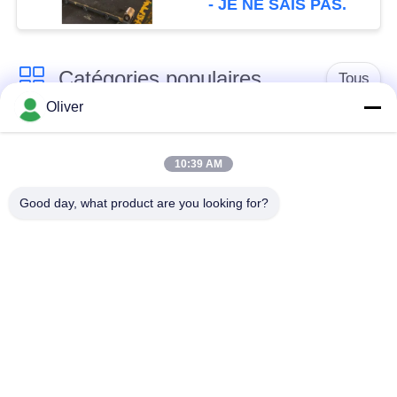
- JE NE SAIS PAS.
Catégories populaires
Tous
Oliver
Barre ronde solide en
Barre 7075 ronde en
aluminium
aluminium
10:39 AM
Good day, what product are you looking for?
Barre 2024 ronde en
l'aluminium a expulsé
aluminium
des profils
plat en aluminium de
Feuille d'aluminium
feuille
d'avions
Plat marin
Tuyauterie ronde en
d'aluminium de
aluminium