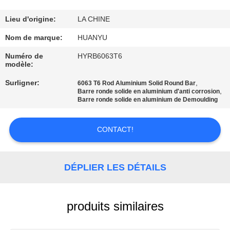
CONTRÔLE
Lieu d'origine:
LA CHINE
DE
Nom de marque:
HUANYU
QUALITÉ
Numéro de
HYRB6063T6
modèle:
Surligner:
,
CONTACTEZ-
6063 T6 Rod Aluminium Solid Round Bar
,
Barre ronde solide en aluminium d'anti corrosion
NOUS
Barre ronde solide en aluminium de Demoulding
CONTACT!
NOUVELLES
DEMANDEZ
DÉPLIER LES DÉTAILS
UNE
CITATION
produits similaires