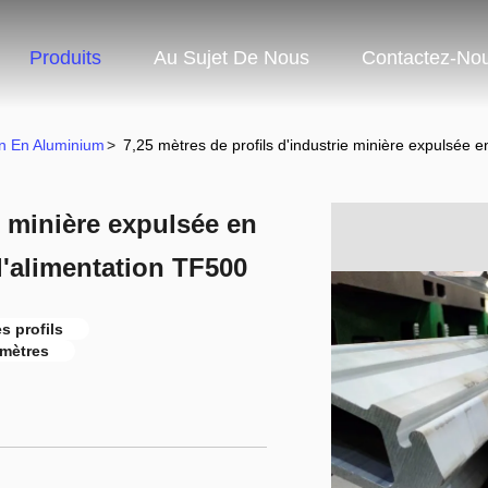
Produits
Au Sujet De Nous
Contactez-No
on En Aluminium
>
7,25 mètres de profils d'industrie minière expulsée e
e minière expulsée en
l'alimentation TF500
s profils
 mètres