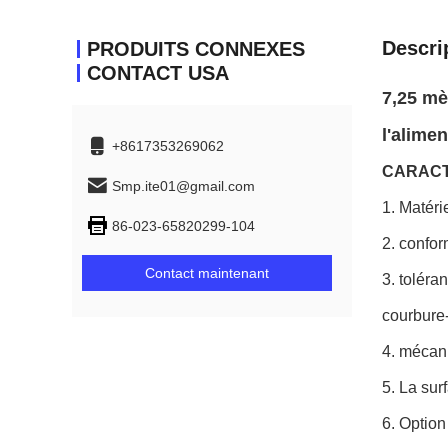
Descri
PRODUITS CONNEXES
CONTACT USA
7,25 mè
l'alime
+8617353269062
CARACT
Smp.ite01@gmail.com
1.
Matéri
86-023-65820299-104
2. confo
Contact maintenant
3. toléra
courbure
4. mécan
5. La sur
6. Optio