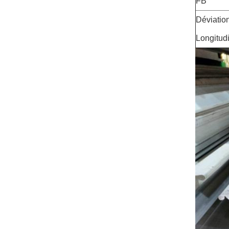
FB
Déviatio
Longitud