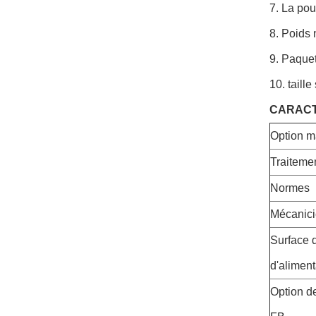
7. La pou
8. Poids 
9. Paquet
10.
taill
CARACT
Option ma
Traiteme
Normes
Mécanic
Surface 
d'aliment
Option d