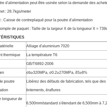
tre d'alimentation peut être usinée selon la demande des achet
net : 28.7kgs/meter
 : Caisse de contreplaqué pour la poutre d'alimentation
e simple de paquet : Taille de la largeur X de la longueur X = 
ÉRISTIQUES
térielle
Alliage d'aluminium 7020
nt thermique
La température T6
GB/T6892-2006
ien
σb≥320MPa, σ0.2≥270MPa, δ5≥8%
de poutre
Libérez des défauts de fabrication, tels que des 
ation
tintements, éraflures
e longueur de
6,500mm/standard s'étendant de 6,500mm à 7