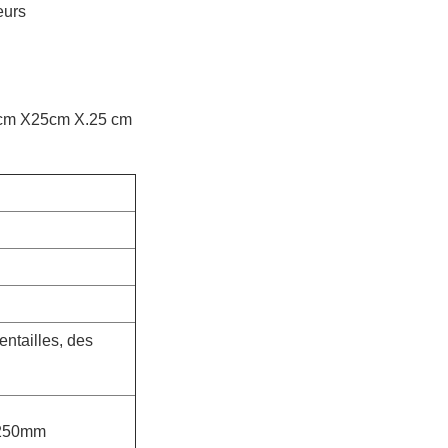
eurs
739cm X25cm X.25 cm
entailles, des
,250mm