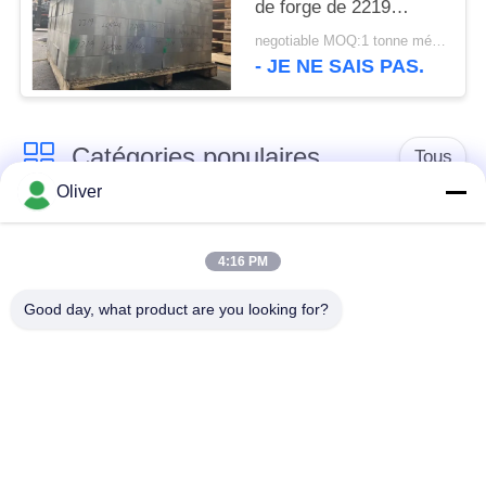
de forge de 2219
pièces de l'aluminium
negotiable MOQ:1 tonne métrique
T6
- JE NE SAIS PAS.
Catégories populaires
Tous
Oliver
Barre ronde solide en
Barre 7075 ronde en
aluminium
aluminium
4:16 PM
Good day, what product are you looking for?
Barre 2024 ronde en
l'aluminium a expulsé
aluminium
des profils
plat en aluminium de
Feuille d'aluminium
feuille
d'avions