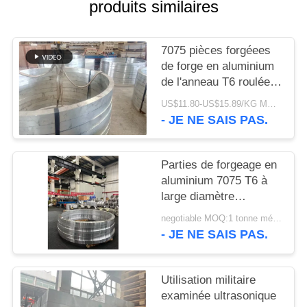
PLAN
produits similaires
DU
SITE
7075 pièces forgéees
de forge en aluminium
de l'anneau T6 roulées
POLITIQUE
par pièces utilisées
US$11.80-US$15.89/KG MOQ:1 tonne métrique
EN
dans l'industrie
- JE NE SAIS PAS.
aérospatiale
MATIÈRE
DE
Parties de forgeage en
PROTECTION
aluminium 7075 T6 à
large diamètre
DE
extérieur
negotiable MOQ:1 tonne métrique
LA
- JE NE SAIS PAS.
VIE
PRIVÉE
Utilisation militaire
examinée ultrasonique