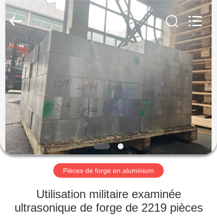
2026
Chongqing
Huanyu
Aluminum
Material
Co.,
Ltd..
All
MAISON
Rights
Reserved.
PRODUITS
AU
SUJET
DE
NOUS
Pièces de forge en aluminium
VISITE
Utilisation militaire examinée
D'USINE
ultrasonique de forge de 2219 pièces