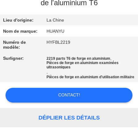
de l'aluminium T6
CONTRÔLE
Lieu d'origine:
La Chine
DE
QUALITÉ
Nom de marque:
HUANYU
Numéro de
HYFBL2219
modèle:
CONTACTEZ-
Surligner:
,
2219 parts T6 de forge en aluminium
NOUS
Pièces de forge en aluminium examinées
ultrasoniques
,
Pièces de forge en aluminium d'utilisation militaire
NOUVELLES
CONTACT!
DEMANDEZ
UNE
DÉPLIER LES DÉTAILS
CITATION