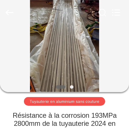
2026
Chongqing
Huanyu
Aluminum
Material
Co.,
Ltd..
All
MAISON
Rights
Reserved.
PRODUITS
AU
SUJET
DE
NOUS
Tuyauterie en aluminium sans couture
VISITE
Résistance à la corrosion 193MPa
D'USINE
2800mm de la tuyauterie 2024 en