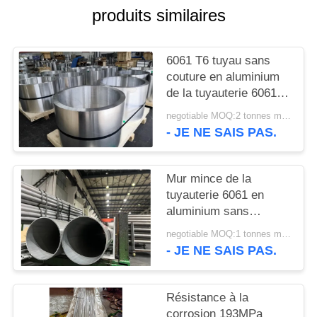
PLAN
produits similaires
DU
SITE
6061 T6 tuyau sans
couture en aluminium
de la tuyauterie 6061
POLITIQUE
en aluminium sans
EN
negotiable MOQ:2 tonnes métriques
couture
- JE NE SAIS PAS.
MATIÈRE
DE
Mur mince de la
PROTECTION
tuyauterie 6061 en
DE
aluminium sans
couture de haute
LA
negotiable MOQ:1 tonnes métriques
précision
- JE NE SAIS PAS.
VIE
PRIVÉE
Résistance à la
corrosion 193MPa