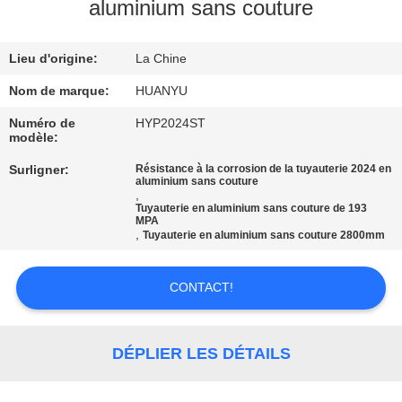
aluminium sans couture
CONTRÔLE
Lieu d'origine:
La Chine
DE
QUALITÉ
Nom de marque:
HUANYU
Numéro de
HYP2024ST
modèle:
CONTACTEZ-
Surligner:
Résistance à la corrosion de la tuyauterie 2024 en
NOUS
aluminium sans couture
,
Tuyauterie en aluminium sans couture de 193
MPA
NOUVELLES
,
Tuyauterie en aluminium sans couture 2800mm
CONTACT!
DEMANDEZ
UNE
CITATION
DÉPLIER LES DÉTAILS