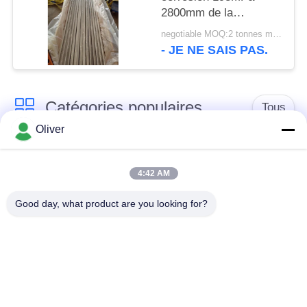
2800mm de la
tuyauterie 2024 en
negotiable MOQ:2 tonnes métriques
aluminium sans
- JE NE SAIS PAS.
couture
Catégories populaires
Tous
Oliver
Barre ronde solide en
Barre 7075 ronde en
aluminium
aluminium
4:42 AM
Good day, what product are you looking for?
Barre 2024 ronde en
l'aluminium a expulsé
aluminium
des profils
plat en aluminium de
Feuille d'aluminium
feuille
d'avions