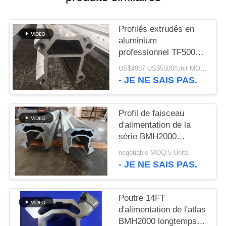
PLAN
DU
Profilés extrudés en
SITE
aluminium
professionnel TF500
Longueur du faisceau
POLITIQUE
US$4987-US$5500/Unit MOQ:5 unités
d'alimentation 16 pieds
- JE NE SAIS PAS.
EN
MATIÈRE
Profil de faisceau
DE
d'alimentation de la
PROTECTION
série BMH2000
Profiles extrudés en
DE
negotiable MOQ:5 Units
aluminium pour les
- JE NE SAIS PAS.
LA
industries minières de
VIE
tunneling
Poutre 14FT
PRIVÉE
d'alimentation de l'atlas
BMH2000 longtemps