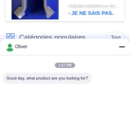
utilisé sur le boomer de
US$2099-US$3999/Unit MOQ:5 unités
Rocket de l'atlas 281
- JE NE SAIS PAS.
Catégories populaires
Tous
Oliver
Barre ronde solide en
Barre 7075 ronde en
aluminium
aluminium
1:57 PM
Good day, what product are you looking for?
Barre 2024 ronde en
l'aluminium a expulsé
aluminium
des profils
plat en aluminium de
Feuille d'aluminium
feuille
d'avions
Plat marin