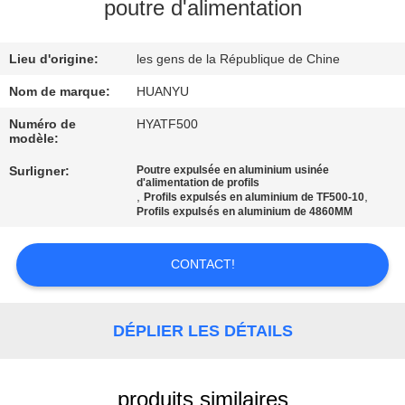
poutre d'alimentation
CONTRÔLE
Lieu d'origine:
les gens de la République de Chine
DE
QUALITÉ
Nom de marque:
HUANYU
Numéro de
HYATF500
modèle:
CONTACTEZ-
Surligner:
Poutre expulsée en aluminium usinée
NOUS
d'alimentation de profils
,
,
Profils expulsés en aluminium de TF500-10
Profils expulsés en aluminium de 4860MM
NOUVELLES
CONTACT!
DEMANDEZ
UNE
DÉPLIER LES DÉTAILS
CITATION
produits similaires