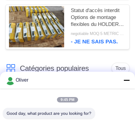
des conditions de
DE
travail difficiles
Statut d'accès interdit
Options de montage
PROTECTION
flexibles du HOLDER
SET conçues pour
DE
negotiable MOQ:5 METRIC TONS
s'adapter à diverses
- JE NE SAIS PAS.
LA
configurations
d'équipements
VIE
industriels
Catégories populaires
Tous
PRIVÉE
Oliver
Barre ronde solide en
Barre 7075 ronde en
aluminium
aluminium
9:45 PM
Good day, what product are you looking for?
Barre 2024 ronde en
l'aluminium a expulsé
aluminium
des profils