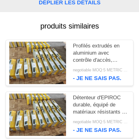
DÉPLIER LES DÉTAILS
DEMANDEZ
UNE
produits similaires
CITATION
Profilés extrudés en
aluminium avec
PLAN
contrôle d'accès,
conçus pour une
DU
negotiable MOQ:5 METRIC TONS
production rapide et
- JE NE SAIS PAS.
cohérents dans les
SITE
projets de fabrication à
grande échelle
Détenteur d'EPIROC
POLITIQUE
durable, équipé de
matériaux résistants à
EN
la corrosion
negotiable MOQ:5 METRIC TONS
garantissant une durée
- JE NE SAIS PAS.
MATIÈRE
de vie prolongée dans