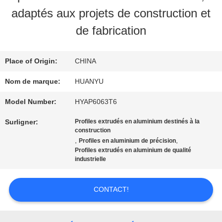
VISITE
adaptés aux projets de construction et
D'USINE
de fabrication
CONTRÔLE
Place of Origin:
CHINA
DE
Nom de marque:
HUANYU
QUALITÉ
Model Number:
HYAP6063T6
Surligner:
Profiles extrudés en aluminium destinés à la
construction
CONTACTEZ-
,
,
Profiles en aluminium de précision
Profiles extrudés en aluminium de qualité
NOUS
industrielle
CONTACT!
NOUVELLES