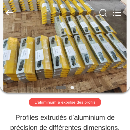
2026
Chongqing
Huanyu
Aluminum
Material
Co.,
MAISON
Ltd..
All
Rights
Reserved.
PRODUITS
AU
SUJET
DE
L'aluminium a expulsé des profils
NOUS
Profiles extrudés d'aluminium de
précision de différentes dimensions,