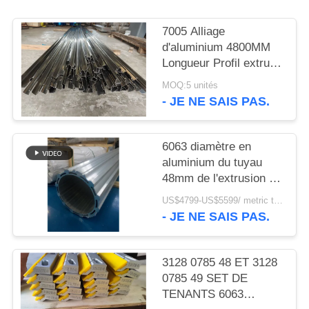
PLAN
DU
7005 Alliage
d'aluminium 4800MM
SITE
Longueur Profil extrudé
en aluminium pour la
MOQ:5 unités
POLITIQUE
plateforme de forage
- JE NE SAIS PAS.
hydraulique
EN
MATIÈRE
6063 diamètre en
DE
aluminium du tuyau
48mm de l'extrusion T5
PROTECTION
pour la clôture de
US$4799-US$5599/ metric ton MOQ:5 tonnes métriques
DE
moteur de C.C
- JE NE SAIS PAS.
LA
VIE
3128 0785 48 ET 3128
PRIVÉE
0785 49 SET DE
TENANTS 6063