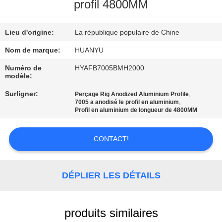
profil 4800MM
CONTRÔLE
Lieu d'origine:
La république populaire de Chine
DE
QUALITÉ
Nom de marque:
HUANYU
Numéro de
HYAFB7005BMH2000
modèle:
CONTACTEZ-
Surligner:
,
Perçage Rig Anodized Aluminium Profile
NOUS
,
7005 a anodisé le profil en aluminium
Profil en aluminium de longueur de 4800MM
NOUVELLES
CONTACT!
DEMANDEZ
DÉPLIER LES DÉTAILS
UNE
CITATION
produits similaires