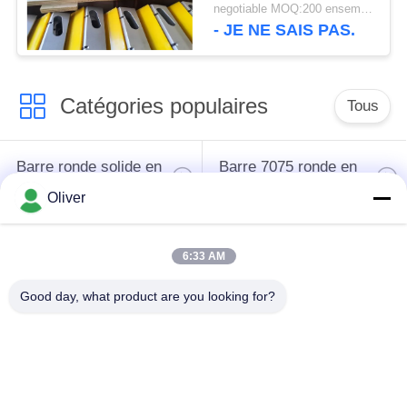
PROFILS TENANTS
negotiable MOQ:200 ensembles
D'ALUMINIUM
- JE NE SAIS PAS.
PATINÉE 3250 mm
PROFILS EXTRUDÉS
D'ALUMINIUM Les
Catégories populaires
produits de base sont
Tous
les suivants:
Barre ronde solide en
Barre 7075 ronde en
aluminium
aluminium
Oliver
Barre 2024 ronde en
l'aluminium a expulsé
6:33 AM
aluminium
des profils
Good day, what product are you looking for?
plat en aluminium de
Feuille d'aluminium
feuille
d'avions
Plat marin
Tuyauterie ronde en