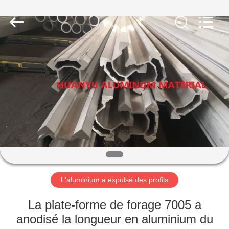
2026
Chongqing
Huanyu
Aluminum
Material
Co.,
Ltd..
All
MAISON
Rights
Reserved.
PRODUITS
AU
SUJET
DE
NOUS
L'aluminium a expulsé des profils
VISITE
La plate-forme de forage 7005 a
D'USINE
anodisé la longueur en aluminium du